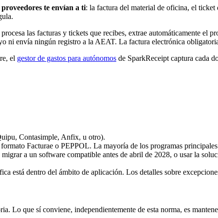
 proveedores te envían a ti
: la factura del material de oficina, el tick
gula.
rocesa las facturas y tickets que recibes, extrae automáticamente el pro
o ni envía ningún registro a la AEAT. La factura electrónica obligatoria
re, el
gestor de gastos para autónomos
de SparkReceipt captura cada do
uipu, Contasimple, Anfix, u otro).
al formato Facturae o PEPPOL. La mayoría de los programas principales
e migrar a un software compatible antes de abril de 2028, o usar la solu
cífica está dentro del ámbito de aplicación. Los detalles sobre excepcio
oria. Lo que sí conviene, independientemente de esta norma, es mantener 