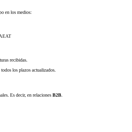
po en los medios:
a AEAT
turas recibidas.
todos los plazos actualizados.
ales. Es decir, en relaciones
B2B
.