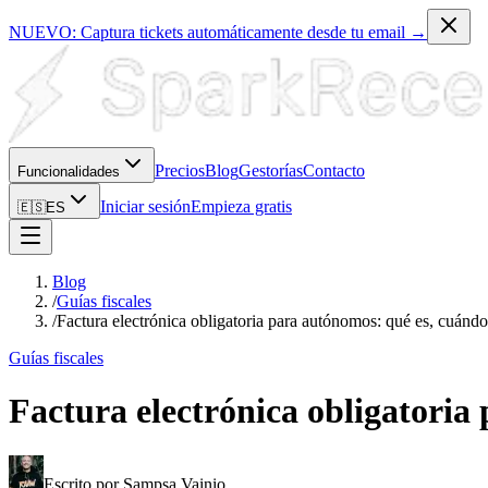
NUEVO: Captura tickets automáticamente desde tu email →
Precios
Blog
Gestorías
Contacto
Funcionalidades
Iniciar sesión
Empieza gratis
🇪🇸
ES
Blog
/
Guías fiscales
/
Factura electrónica obligatoria para autónomos: qué es, cuándo
Guías fiscales
Factura electrónica obligatoria
Escrito por
Sampsa Vainio