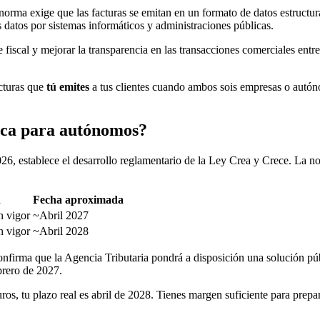
norma exige que las facturas se emitan en un formato de datos estructu
datos por sistemas informáticos y administraciones públicas.
de fiscal y mejorar la transparencia en las transacciones comerciales ent
acturas que
tú emites
a tus clientes cuando ambos sois empresas o autónom
nica para autónomos?
, establece el desarrollo reglamentario de la Ley Crea y Crece. La no
n
Fecha aproximada
n vigor
~Abril 2027
n vigor
~Abril 2028
nfirma que la Agencia Tributaria pondrá a disposición una solución públ
ebrero de 2027.
ros, tu plazo real es abril de 2028. Tienes margen suficiente para prep