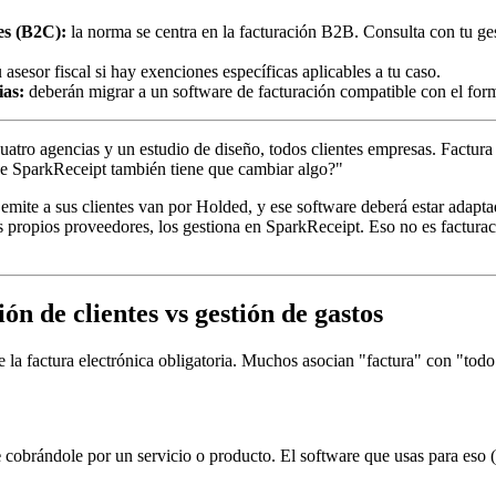
es (B2C):
la norma se centra en la facturación B2B. Consulta con tu gest
 asesor fiscal si hay exenciones específicas aplicables a tu caso.
ias:
deberán migrar a un software de facturación compatible con el form
atro agencias y un estudio de diseño, todos clientes empresas. Factura
 de SparkReceipt también tiene que cambiar algo?"
a emite a sus clientes van por Holded, y ese software deberá estar adapt
 sus propios proveedores, los gestiona en SparkReceipt. Eso no es factur
ón de clientes vs gestión de gastos
la factura electrónica obligatoria. Muchos asocian "factura" con "todo
e
cobrándole por un servicio o producto. El software que usas para eso 