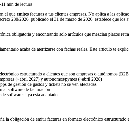
·
11 min de lectura
con el que
emites
facturas a tus clientes empresas. No aplica a las aplica
 Decreto 238/2026, publicado el 31 de marzo de 2026, establece que lo
trónica obligatoria y encontrando solo artículos que mezclan plazos ret
entario acaba de aterrizarse con fechas reales. Este artículo te explica
 electrónico estructurado a clientes que son empresas o autónomos (B2B
empresas (~abril 2027) y autónomos/pymes (~abril 2028)
 apps de gestión de gastos y tickets no se ven afectadas
n al software de facturación
r de software si ya está adaptado
aña la obligación de emitir facturas en formato electrónico estructurad