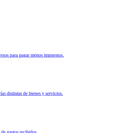
gresos para pagar menos impuestos.
s distintas de bienes y servicios.
 de gastos recibidos.