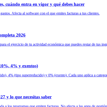
es, cuándo entra en vigor y qué debes hacer
gastos. Afecta al software con el que emites facturas a tus clientes.
ompleta 2026
ara el ejercicio de tu actividad económica que puedes restar de tus in
 10%, 4% y exentos)
do), 4% (tipo superreducido) y 0% (exento). Cada uno aplica a categoría
7 y lo que necesitas saber
da a los programas que emiten facturas. No afecta a las apps de gestión