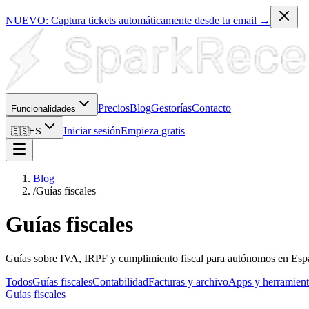
NUEVO: Captura tickets automáticamente desde tu email →
Precios
Blog
Gestorías
Contacto
Funcionalidades
Iniciar sesión
Empieza gratis
🇪🇸
ES
Blog
/
Guías fiscales
Guías fiscales
Guías sobre IVA, IRPF y cumplimiento fiscal para autónomos en España.
Todos
Guías fiscales
Contabilidad
Facturas y archivo
Apps y herramient
Guías fiscales