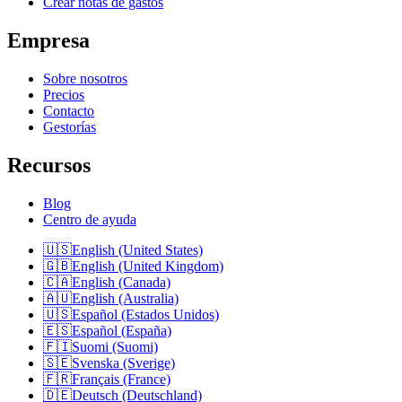
Crear notas de gastos
Empresa
Sobre nosotros
Precios
Contacto
Gestorías
Recursos
Blog
Centro de ayuda
🇺🇸
English (United States)
🇬🇧
English (United Kingdom)
🇨🇦
English (Canada)
🇦🇺
English (Australia)
🇺🇸
Español (Estados Unidos)
🇪🇸
Español (España)
🇫🇮
Suomi (Suomi)
🇸🇪
Svenska (Sverige)
🇫🇷
Français (France)
🇩🇪
Deutsch (Deutschland)