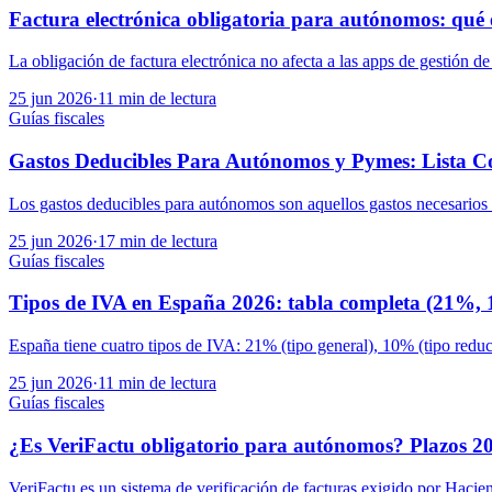
Factura electrónica obligatoria para autónomos: qué 
La obligación de factura electrónica no afecta a las apps de gestión de 
25 jun 2026
·
11 min de lectura
Guías fiscales
Gastos Deducibles Para Autónomos y Pymes: Lista C
Los gastos deducibles para autónomos son aquellos gastos necesarios p
25 jun 2026
·
17 min de lectura
Guías fiscales
Tipos de IVA en España 2026: tabla completa (21%,
España tiene cuatro tipos de IVA: 21% (tipo general), 10% (tipo reduci
25 jun 2026
·
11 min de lectura
Guías fiscales
¿Es VeriFactu obligatorio para autónomos? Plazos 202
VeriFactu es un sistema de verificación de facturas exigido por Hacien