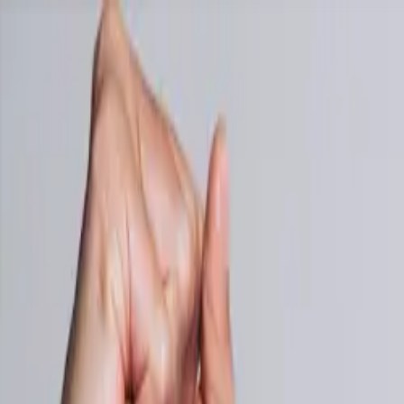
NYTT: Hämta kvitton automatiskt från e-posten →
Priser
Blogg
Bokförare
Funktioner
Logga in
Starta gratis
🇸🇪
SV
Småföretagare i 175 länder litar på SparkReceipt