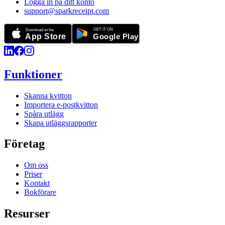
Logga in på ditt konto
support@sparkreceipt.com
Funktioner
Skanna kvitton
Importera e-postkvitton
Spåra utlägg
Skapa utläggsrapporter
Företag
Om oss
Priser
Kontakt
Bokförare
Resurser