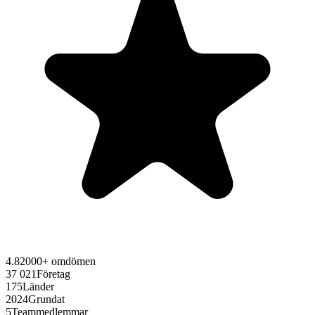
4.8
2000+ omdömen
37 021
Företag
175
Länder
2024
Grundat
5
Teammedlemmar