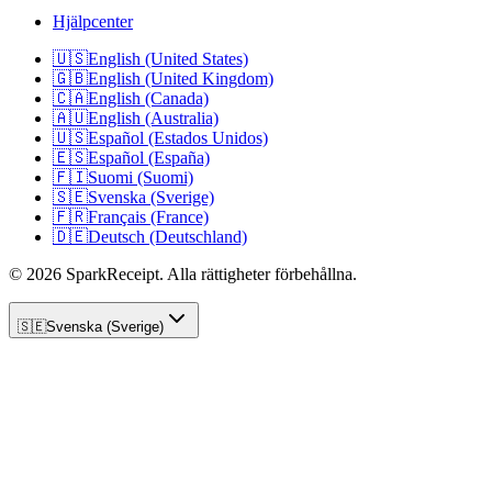
Hjälpcenter
🇺🇸
English (United States)
🇬🇧
English (United Kingdom)
🇨🇦
English (Canada)
🇦🇺
English (Australia)
🇺🇸
Español (Estados Unidos)
🇪🇸
Español (España)
🇫🇮
Suomi (Suomi)
🇸🇪
Svenska (Sverige)
🇫🇷
Français (France)
🇩🇪
Deutsch (Deutschland)
© 2026 SparkReceipt. Alla rättigheter förbehållna.
🇸🇪
Svenska (Sverige)