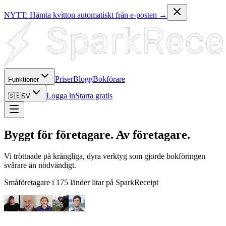
NYTT: Hämta kvitton automatiskt från e-posten →
Priser
Blogg
Bokförare
Funktioner
Logga in
Starta gratis
🇸🇪
SV
Byggt för företagare. Av företagare.
Vi tröttnade på krångliga, dyra verktyg som gjorde bokföringen
svårare än nödvändigt.
Småföretagare i 175 länder litar på SparkReceipt