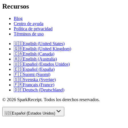
Recursos
Blog
Centro de ayuda
Política de privacidad
Términos de uso
🇺🇸
English (United States)
🇬🇧
English (United Kingdom)
🇨🇦
English (Canada)
🇦🇺
English (Australia)
🇺🇸
Español (Estados Unidos)
🇪🇸
Español (España)
🇫🇮
Suomi (Suomi)
🇸🇪
Svenska (Sverige)
🇫🇷
Français (France)
🇩🇪
Deutsch (Deutschland)
© 2026 SparkReceipt. Todos los derechos reservados.
🇺🇸
Español (Estados Unidos)