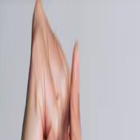
NUEVO: Captura tickets automáticamente desde tu email →
Precios
Blog
Gestorías
Contacto
Funcionalidades
Iniciar sesión
Empieza gratis
🇪🇸
ES
Autónomos y pymes en 175 países confían en SparkReceipt