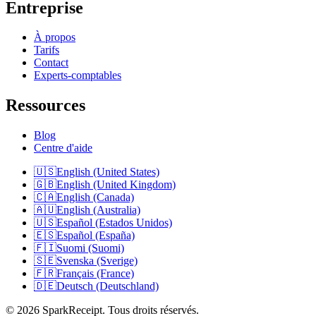
Entreprise
À propos
Tarifs
Contact
Experts-comptables
Ressources
Blog
Centre d'aide
🇺🇸
English (United States)
🇬🇧
English (United Kingdom)
🇨🇦
English (Canada)
🇦🇺
English (Australia)
🇺🇸
Español (Estados Unidos)
🇪🇸
Español (España)
🇫🇮
Suomi (Suomi)
🇸🇪
Svenska (Sverige)
🇫🇷
Français (France)
🇩🇪
Deutsch (Deutschland)
© 2026 SparkReceipt. Tous droits réservés.