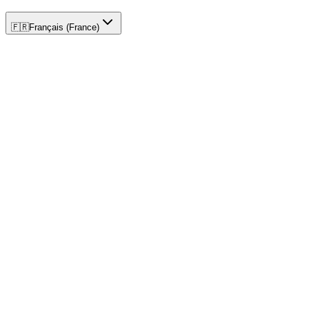
🇫🇷
Français (France)